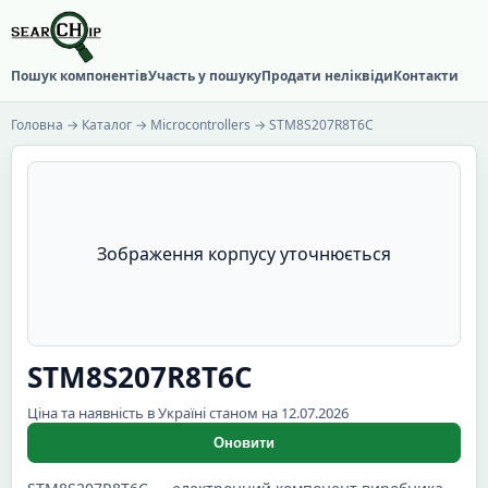
Пошук компонентів
Участь у пошуку
Продати неліквіди
Контакти
Головна
→
Каталог
→
Microcontrollers
→ STM8S207R8T6C
Зображення корпусу уточнюється
STM8S207R8T6C
Ціна та наявність в Україні станом на 12.07.2026
Оновити