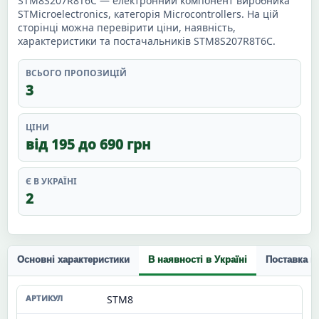
STM8S207R8T6C — електронний компонент виробника
STMicroelectronics, категорія Microcontrollers. На цій
сторінці можна перевірити ціни, наявність,
характеристики та постачальників STM8S207R8T6C.
ВСЬОГО ПРОПОЗИЦІЙ
3
ЦІНИ
від 195 до 690 грн
Є В УКРАЇНІ
2
Основні характеристики
В наявності в Україні
Поставка п
STM8