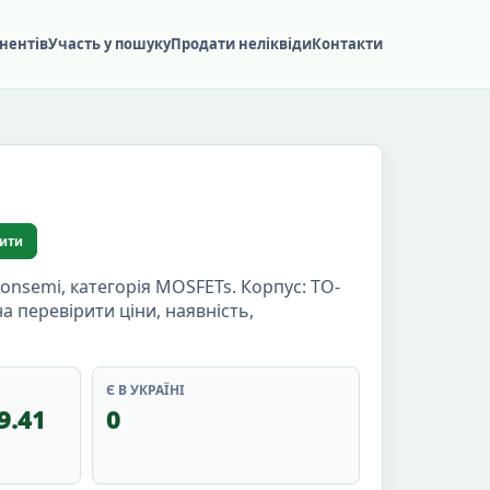
нентів
Участь у пошуку
Продати неліквіди
Контакти
ити
semi, категорія MOSFETs. Корпус: TO-
жна перевірити ціни, наявність,
Є В УКРАЇНІ
9.41
0