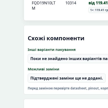
FQD19N10LT
10314
від 119.41
M
1+: 119.41 г
Схожі компоненти
Інші варіанти пакування
Поки не знайдено інших варіантів па
Можливі заміни
Підтверджені заміни ще не додані.
Перед заміною перевірте datasheet, pinout, кор