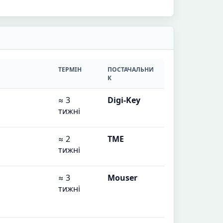
ТЕРМІН
ПОСТАЧАЛЬНИ
К
≈ 3
Digi-Key
тижні
≈ 2
TME
тижні
≈ 3
Mouser
тижні