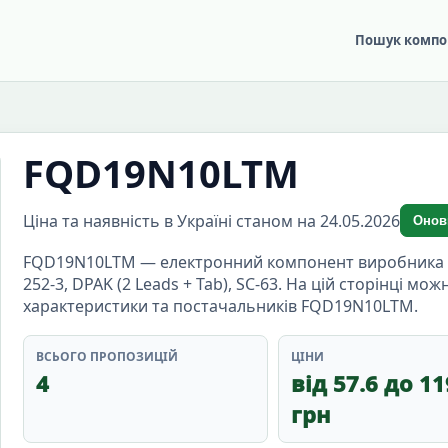
Пошук компо
FQD19N10LTM
Ціна та наявність в Україні станом на 24.05.2026
Онов
FQD19N10LTM — електронний компонент виробника on
252-3, DPAK (2 Leads + Tab), SC-63. На цій сторінці мо
характеристики та постачальників FQD19N10LTM.
ВСЬОГО ПРОПОЗИЦІЙ
ЦІНИ
4
від 57.6 до 11
грн