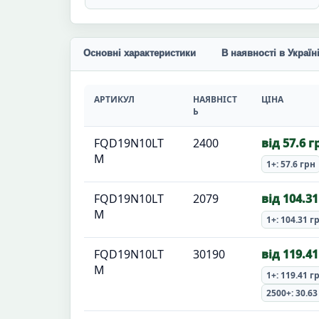
Основні характеристики
В наявності в Україн
АРТИКУЛ
НАЯВНІСТ
ЦІНА
Ь
FQD19N10LT
2400
від 57.6 г
M
1+: 57.6 грн
FQD19N10LT
2079
від 104.31
M
1+: 104.31 г
FQD19N10LT
30190
від 119.41
M
1+: 119.41 г
2500+: 30.63