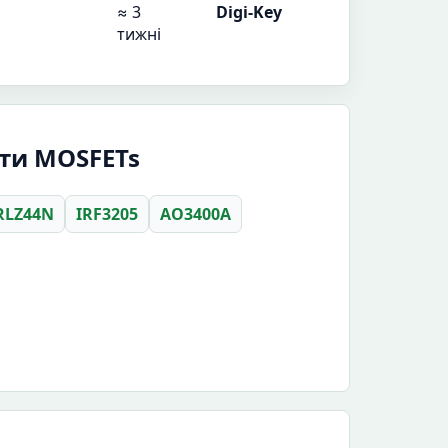
≈ 3
Digi-Key
тижні
ти MOSFETs
RLZ44N
IRF3205
AO3400A