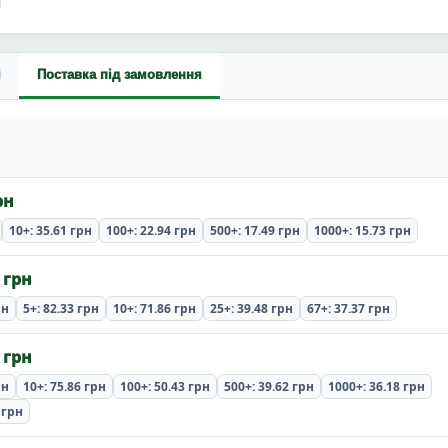
і
Поставка під замовлення
рн
10+: 35.61 грн
100+: 22.94 грн
500+: 17.49 грн
1000+: 15.73 грн
 грн
рн
5+: 82.33 грн
10+: 71.86 грн
25+: 39.48 грн
67+: 37.37 грн
 грн
рн
10+: 75.86 грн
100+: 50.43 грн
500+: 39.62 грн
1000+: 36.18 грн
 грн