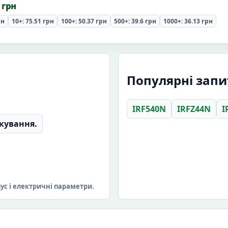
 грн
рн
10+: 75.51 грн
100+: 50.37 грн
500+: 39.6 грн
1000+: 36.13 грн
Популярні запи
IRF540N
IRFZ44N
I
кування.
пус і електричні параметри.