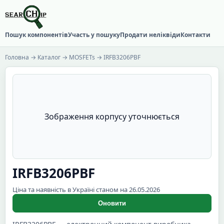
Пошук компонентів
Участь у пошуку
Продати неліквіди
Контакти
Головна
→
Каталог
→
MOSFETs
→ IRFB3206PBF
Зображення корпусу уточнюється
IRFB3206PBF
Ціна та наявність в Україні станом на 26.05.2026
Оновити