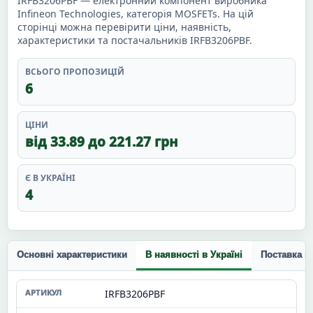
IRFB3206PBF — електронний компонент виробника
Infineon Technologies, категорія MOSFETs. На цій
сторінці можна перевірити ціни, наявність,
характеристики та постачальників IRFB3206PBF.
ВСЬОГО ПРОПОЗИЦІЙ
6
ЦІНИ
від 33.89 до 221.27 грн
Є В УКРАЇНІ
4
Основні характеристики
В наявності в Україні
Поставка п
IRFB3206PBF