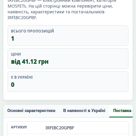
IRFIBC20GPBF — електронний компонент, категорія
MOSFETs. На цій сторінці можна перевірити ціни,
наявність, характеристики та постачальників
IRFIBC20GPBF.
ВСЬОГО ПРОПОЗИЦІЙ
1
ЦІНИ
від 41.12 грн
Є В УКРАЇНІ
0
Основні характеристики
В наявності в Україні
Поставка п
IRFIBC20GPBF