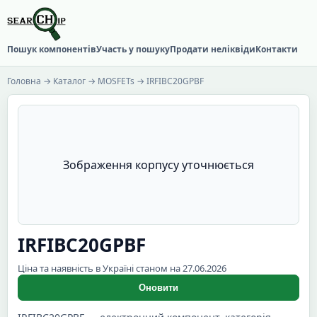
Пошук компонентів
Участь у пошуку
Продати неліквіди
Контакти
Головна
→
Каталог
→
MOSFETs
→ IRFIBC20GPBF
Зображення корпусу уточнюється
IRFIBC20GPBF
Ціна та наявність в Україні станом на 27.06.2026
Оновити