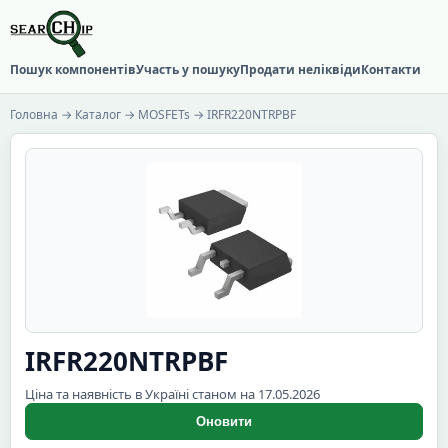
Пошук компонентів
Участь у пошуку
Продати неліквіди
Контакти
Головна
→
Каталог
→
MOSFETs
→ IRFR220NTRPBF
IRFR220NTRPBF
Ціна та наявність в Україні станом на 17.05.2026
Оновити