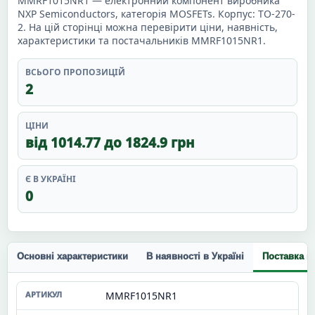
MMRF1015NR1 — електронний компонент виробника
NXP Semiconductors, категорія MOSFETs. Корпус: TO-270-
2. На цій сторінці можна перевірити ціни, наявність,
характеристики та постачальників MMRF1015NR1.
ВСЬОГО ПРОПОЗИЦІЙ
2
ЦІНИ
від 1014.77 до 1824.9 грн
Є В УКРАЇНІ
0
Основні характеристики
В наявності в Україні
Поставка п
MMRF1015NR1