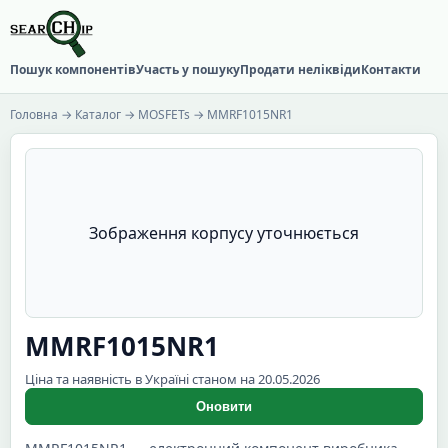
Пошук компонентів
Участь у пошуку
Продати неліквіди
Контакти
Головна
→
Каталог
→
MOSFETs
→ MMRF1015NR1
Зображення корпусу уточнюється
MMRF1015NR1
Ціна та наявність в Україні станом на 20.05.2026
Оновити