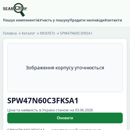
Пошук компонентів
Участь у пошуку
Продати неліквіди
Контакти
Головна
→
Каталог
→
MOSFETs
→ SPW47N60C3FKSA1
Зображення корпусу уточнюється
SPW47N60C3FKSA1
Ціна та наявність в Україні станом на 03.06.2026
Оновити