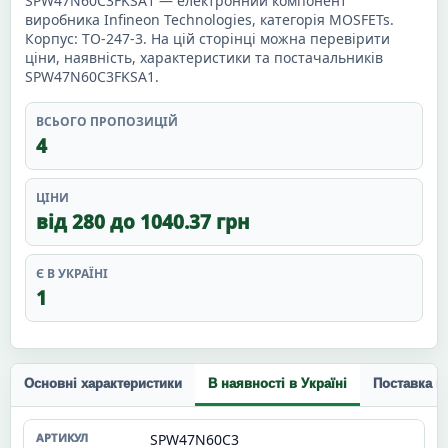
SPW47N60C3FKSA1 — електронний компонент
виробника Infineon Technologies, категорія MOSFETs.
Корпус: TO-247-3. На цій сторінці можна перевірити
ціни, наявність, характеристики та постачальників
SPW47N60C3FKSA1.
ВСЬОГО ПРОПОЗИЦІЙ
4
ЦІНИ
від 280 до 1040.37 грн
Є В УКРАЇНІ
1
Основні характеристики
В наявності в Україні
Поставка п
SPW47N60C3