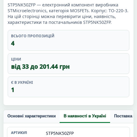
STP5NK50ZFP — електронний компонент виробника
STMicroelectronics, категорія MOSFETs. Корпус: TO-220-3.
На цій сторінці можна перевірити ціни, наявність,
характеристики та постачальників STP5NK50ZFP.
ВСЬОГО ПРОПОЗИЦІЙ
4
ЦІНИ
від 33 до 201.44 грн
Є В УКРАЇНІ
1
Основні характеристики
В наявності в Україні
Поставка п
STP5NK50ZFP