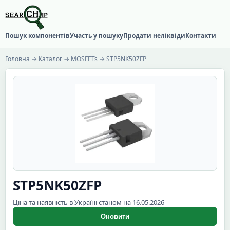
Пошук компонентів
Участь у пошуку
Продати неліквіди
Контакти
Головна
→
Каталог
→
MOSFETs
→ STP5NK50ZFP
STP5NK50ZFP
Ціна та наявність в Україні станом на 16.05.2026
Оновити