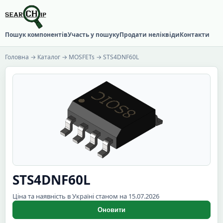
Пошук компонентів
Участь у пошуку
Продати неліквіди
Контакти
Головна
→
Каталог
→
MOSFETs
→ STS4DNF60L
STS4DNF60L
Ціна та наявність в Україні станом на 15.07.2026
Оновити