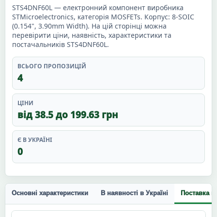
STS4DNF60L — електронний компонент виробника
STMicroelectronics, категорія MOSFETs. Корпус: 8-SOIC
(0.154", 3.90mm Width). На цій сторінці можна
перевірити ціни, наявність, характеристики та
постачальників STS4DNF60L.
ВСЬОГО ПРОПОЗИЦІЙ
4
ЦІНИ
від 38.5 до 199.63 грн
Є В УКРАЇНІ
0
Основні характеристики
В наявності в Україні
Поставка п