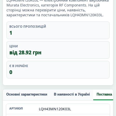
LQH43MN120K03L — електронний компонент виробника
Murata Electronics, категорія RF Components. На цій
сторінці можна перевірити ціни, наявність,
характеристики та постачальників LQH43MN120K03L.
ВСЬОГО ПРОПОЗИЦІЙ
1
ЦІНИ
від 28.92 грн
Є В УКРАЇНІ
0
Основні характеристики
В наявності в Україні
Поставка п
LQH43MN120K03L