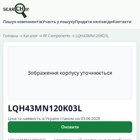
Пошук компонентів
Участь у пошуку
Продати неліквіди
Контакти
Головна
→
Каталог
→
RF Components
→ LQH43MN120K03L
Зображення корпусу уточнюється
LQH43MN120K03L
Ціна та наявність в Україні станом на 03.06.2026
Оновити