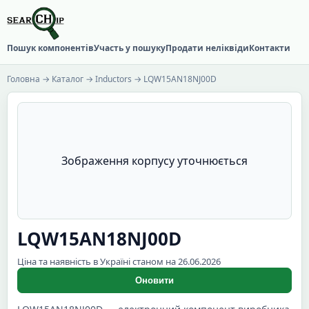
Пошук компонентів
Участь у пошуку
Продати неліквіди
Контакти
Головна
→
Каталог
→
Inductors
→ LQW15AN18NJ00D
Зображення корпусу уточнюється
LQW15AN18NJ00D
Ціна та наявність в Україні станом на 26.06.2026
Оновити