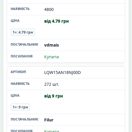
4800
від 4.79 грн
1+: 4.79 грн
vdmais
Купити
LQW15AN18NJ00D
272 шт.
від 9 грн
1+: 9 грн
Filur
Купити