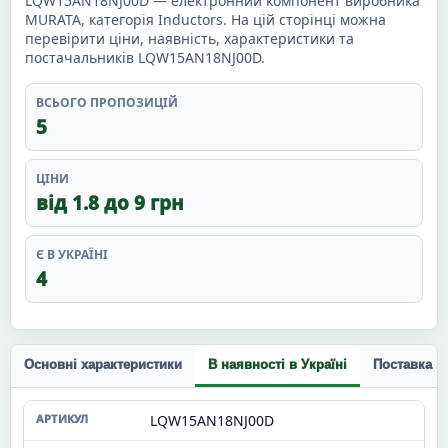
LQW15AN18NJ00D — електронний компонент виробника
MURATA, категорія Inductors. На цій сторінці можна
перевірити ціни, наявність, характеристики та
постачальників LQW15AN18NJ00D.
ВСЬОГО ПРОПОЗИЦІЙ
5
ЦІНИ
від 1.8 до 9 грн
Є В УКРАЇНІ
4
Основні характеристики
В наявності в Україні
Поставка п
LQW15AN18NJ00D