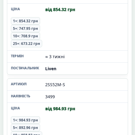
від 854.32 грн
1+: 854.32 грн
5+: 747.95 грн
10+: 708.9 грн
25+: 673.22 грн
≈ 3 тижні
Liven
2SS52M-S
3499
від 984.93 грн
1+: 984.93 грн
5+: 892.96 грн