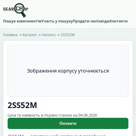
Пошук компонентів
Участь у пошуку
Продати неліквіди
Контакти
Головна
→
Каталог
→
Sensors
→ 2SS52M
Зображення корпусу уточнюється
2SS52M
Ціна та наявність в Україні станом на 04.06.2026
Оновити