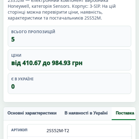
2SS52M — електронний компонент виробника
Honeywell, категорія Sensors. Корпус: 3-SIP. На цій
сторінці можна перевірити ціни, наявність,
характеристики та постачальників 2SS52M.
ВСЬОГО ПРОПОЗИЦІЙ
5
ЦІНИ
від 410.67 до 984.93 грн
Є В УКРАЇНІ
0
Основні характеристики
В наявності в Україні
Поставка п
2SS52M-T2