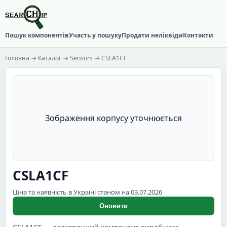
Пошук компонентів
Участь у пошуку
Продати неліквіди
Контакти
Головна
→
Каталог
→
Sensors
→ CSLA1CF
Зображення корпусу уточнюється
CSLA1CF
Ціна та наявність в Україні станом на 03.07.2026
Оновити