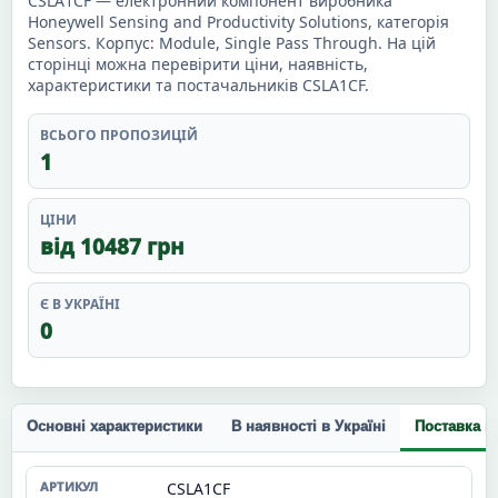
CSLA1CF — електронний компонент виробника
Honeywell Sensing and Productivity Solutions, категорія
Sensors. Корпус: Module, Single Pass Through. На цій
сторінці можна перевірити ціни, наявність,
характеристики та постачальників CSLA1CF.
ВСЬОГО ПРОПОЗИЦІЙ
1
ЦІНИ
від 10487 грн
Є В УКРАЇНІ
0
Основні характеристики
В наявності в Україні
Поставка п
CSLA1CF