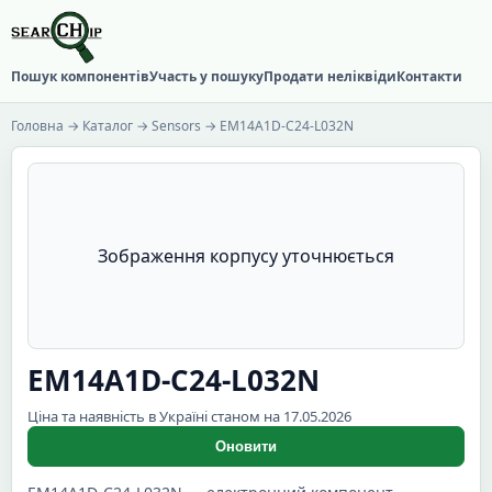
Пошук компонентів
Участь у пошуку
Продати неліквіди
Контакти
Головна
→
Каталог
→
Sensors
→ EM14A1D-C24-L032N
Зображення корпусу уточнюється
EM14A1D-C24-L032N
Ціна та наявність в Україні станом на 17.05.2026
Оновити