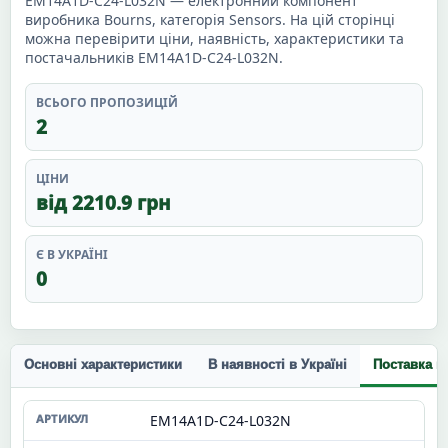
EM14A1D-C24-L032N — електронний компонент
виробника Bourns, категорія Sensors. На цій сторінці
можна перевірити ціни, наявність, характеристики та
постачальників EM14A1D-C24-L032N.
ВСЬОГО ПРОПОЗИЦІЙ
2
ЦІНИ
від 2210.9 грн
Є В УКРАЇНІ
0
Основні характеристики
В наявності в Україні
Поставка п
EM14A1D-C24-L032N