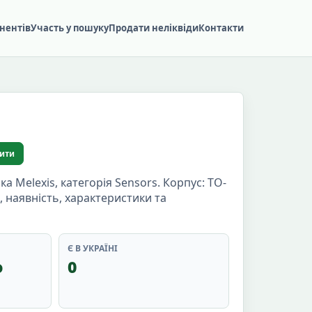
нентів
Участь у пошуку
Продати неліквіди
Контакти
ити
Melexis, категорія Sensors. Корпус: TO-
, наявність, характеристики та
Є В УКРАЇНІ
о
0