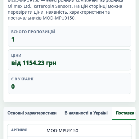
MOD-MPU9150 — електронний компонент виробника
Olimex Ltd., категорія Sensors. На цій сторінці можна
перевірити ціни, наявність, характеристики та
постачальників MOD-MPU9150.
ВСЬОГО ПРОПОЗИЦІЙ
1
ЦІНИ
від 1154.23 грн
Є В УКРАЇНІ
0
Основні характеристики
В наявності в Україні
Поставка п
MOD-MPU9150