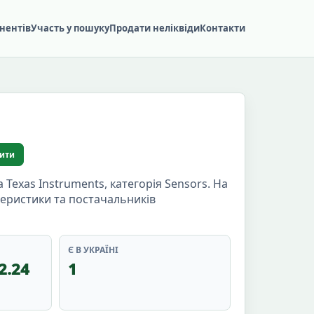
нентів
Участь у пошуку
Продати неліквіди
Контакти
ити
xas Instruments, категорія Sensors. На
ктеристики та постачальників
Є В УКРАЇНІ
2.24
1