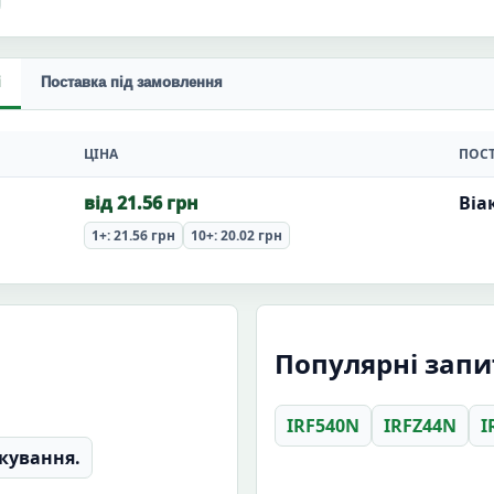
і
Поставка під замовлення
ЦІНА
ПОС
від 21.56 грн
Віа
1+: 21.56 грн
10+: 20.02 грн
Популярні запи
IRF540N
IRFZ44N
I
кування.