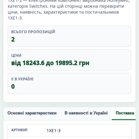
1XE1-3 — електронний компонент виробника Honeywell,
категорія Switches. На цій сторінці можна перевірити
ціни, наявність, характеристики та постачальників
1XE1-3.
ВСЬОГО ПРОПОЗИЦІЙ
2
ЦІНИ
від 18243.6 до 19895.2 грн
Є В УКРАЇНІ
0
Основні характеристики
В наявності в Україні
Поставка п
1XE1-3