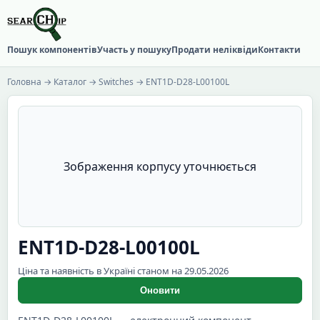
Пошук компонентів
Участь у пошуку
Продати неліквіди
Контакти
Головна
→
Каталог
→
Switches
→ ENT1D-D28-L00100L
Зображення корпусу уточнюється
ENT1D-D28-L00100L
Ціна та наявність в Україні станом на 29.05.2026
Оновити