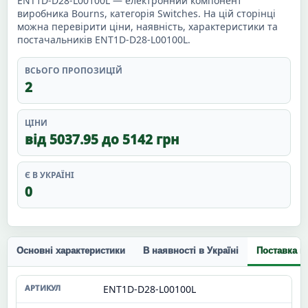
ENT1D-D28-L00100L — електронний компонент
виробника Bourns, категорія Switches. На цій сторінці
можна перевірити ціни, наявність, характеристики та
постачальників ENT1D-D28-L00100L.
ВСЬОГО ПРОПОЗИЦІЙ
2
ЦІНИ
від 5037.95 до 5142 грн
Є В УКРАЇНІ
0
Основні характеристики
В наявності в Україні
Поставка п
ENT1D-D28-L00100L