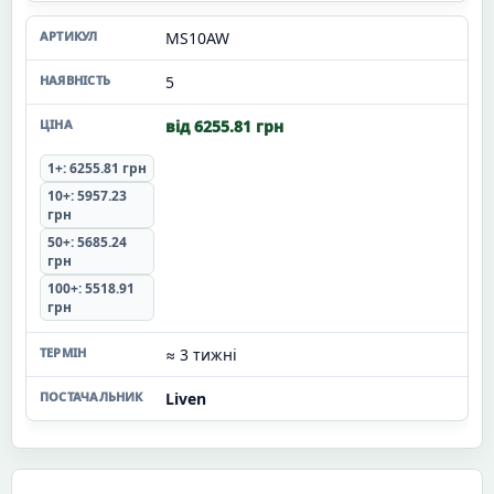
MS10AW
5
від 6255.81 грн
1+: 6255.81 грн
10+: 5957.23
грн
50+: 5685.24
грн
100+: 5518.91
грн
≈ 3 тижні
Liven