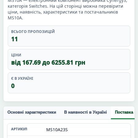
MS10A — електронний компонент виробника Cynergy3,
категорія Switches. На цій сторінці можна перевірити
ціни, наявність, характеристики та постачальників
MS10A.
ВСЬОГО ПРОПОЗИЦІЙ
11
ЦІНИ
від 167.69 до 6255.81 грн
Є В УКРАЇНІ
0
Основні характеристики
В наявності в Україні
Поставка п
MS10A23S