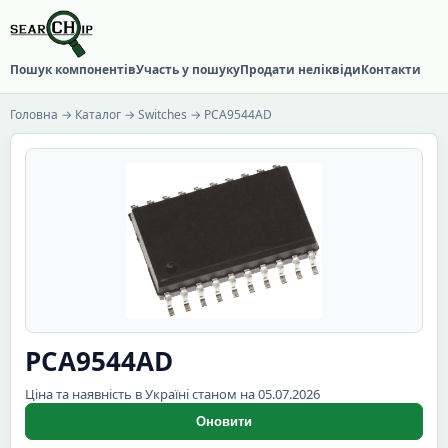
Пошук компонентів
Участь у пошуку
Продати неліквіди
Контакти
Головна
→
Каталог
→
Switches
→ PCA9544AD
PCA9544AD
Ціна та наявність в Україні станом на 05.07.2026
Оновити