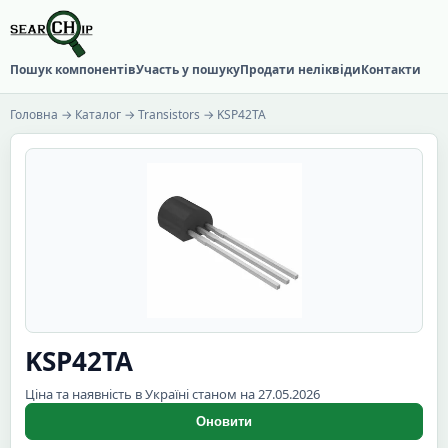
Пошук компонентів
Участь у пошуку
Продати неліквіди
Контакти
Головна
→
Каталог
→
Transistors
→ KSP42TA
KSP42TA
Ціна та наявність в Україні станом на 27.05.2026
Оновити