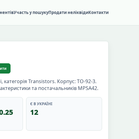
нентів
Участь у пошуку
Продати неліквіди
Контакти
ити
атегорія Transistors. Корпус: TO-92-3.
арактеристики та постачальників MPSA42.
Є В УКРАЇНІ
0.25
12