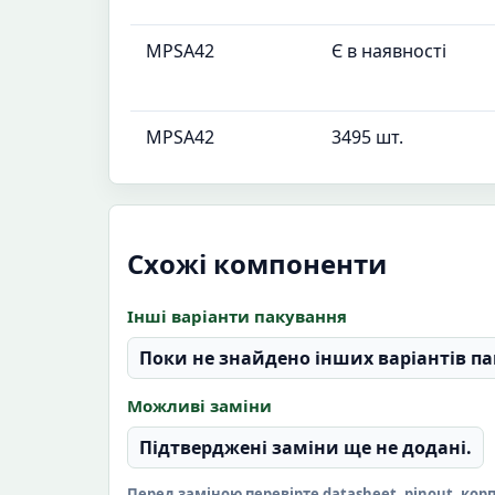
MPSA42
Є в наявності
MPSA42
3495 шт.
Схожі компоненти
Інші варіанти пакування
Поки не знайдено інших варіантів па
Можливі заміни
Підтверджені заміни ще не додані.
Перед заміною перевірте datasheet, pinout, кор