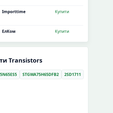
Importtime
Купити
ЕлКом
Купити
и Transistors
5N65ES5
STGWA75H65DFB2
2SD1711