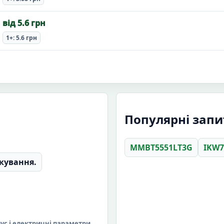
від 5.6 грн
1+: 5.6 грн
Популярні запит
MMBT5551LT3G
IKW7
кування.
пус і електричні параметри.