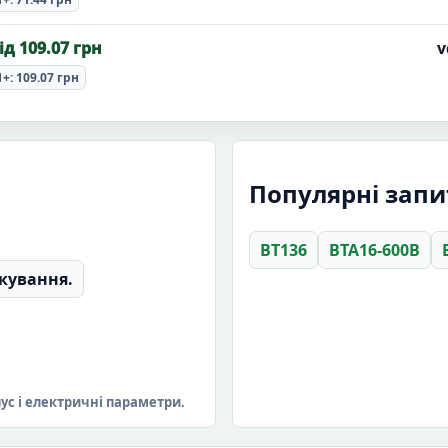
ід 109.07 грн
v
1+: 109.07 грн
Популярні запит
BT136
BTA16-600B
кування.
пус і електричні параметри.