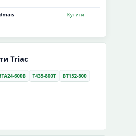
dmais
Купити
и Triac
BTA24-600B
T435-800T
BT152-800