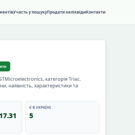
нентів
Участь у пошуку
Продати неліквіди
Контакти
ити
icroelectronics, категорія Triac.
іни, наявність, характеристики та
Є В УКРАЇНІ
17.31
5