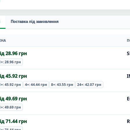
і
Поставка під замовлення
ІНА
П
ід 28.96 грн
S
1+: 28.96 грн
ід 45.92 грн
I
1+: 45.92 грн
4+: 44.44 грн
8+: 43.55 грн
24+: 42.07 грн
ід 49.69 грн
E
1+: 49.69 грн
ід 71.44 грн
R
1+: 71.44 грн