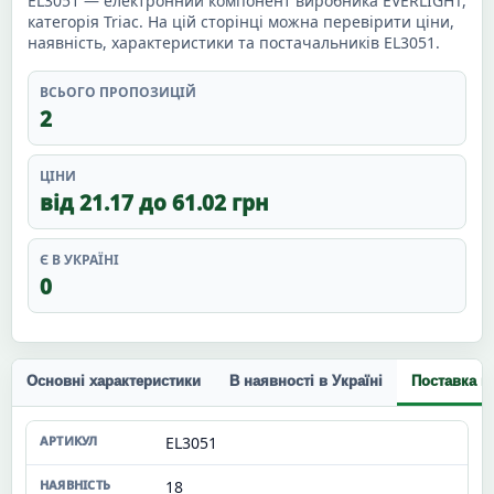
EL3051 — електронний компонент виробника EVERLIGHT,
категорія Triac. На цій сторінці можна перевірити ціни,
наявність, характеристики та постачальників EL3051.
ВСЬОГО ПРОПОЗИЦІЙ
2
ЦІНИ
від 21.17 до 61.02 грн
Є В УКРАЇНІ
0
Основні характеристики
В наявності в Україні
Поставка п
EL3051
18