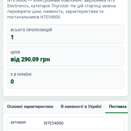
NTE54000 — електронний компонент виробника NTE
Electronics, категорія Thyristor. На цій сторінці можна
перевірити ціни, наявність, характеристики та
постачальників NTE54000.
ВСЬОГО ПРОПОЗИЦІЙ
1
ЦІНИ
від 290.09 грн
Є В УКРАЇНІ
0
Основні характеристики
В наявності в Україні
Поставка п
NTE54000