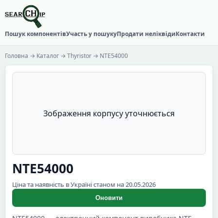
Пошук компонентів
Участь у пошуку
Продати неліквіди
Контакти
Головна
→
Каталог
→
Thyristor
→ NTE54000
Зображення корпусу уточнюється
NTE54000
Ціна та наявність в Україні станом на 20.05.2026
Оновити