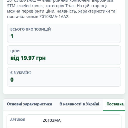
Z0103MA-1AA2 — електронний компонент виробника
STMicroelectronics, категорія Triac. На цій сторінці
можна перевірити ціни, наявність, характеристики та
постачальників Z0103MA-1AA2.
ВСЬОГО ПРОПОЗИЦІЙ
1
ЦІНИ
від 19.97 грн
Є В УКРАЇНІ
0
Основні характеристики
В наявності в Україні
Поставка п
Z0103MA