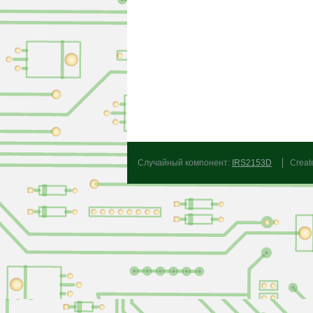
Случайный компонент:
IRS2153D
Creat