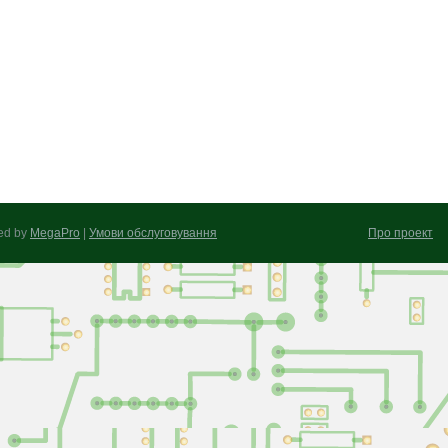
ed by
MegaPro
|
Умови обслуговування
Про проект