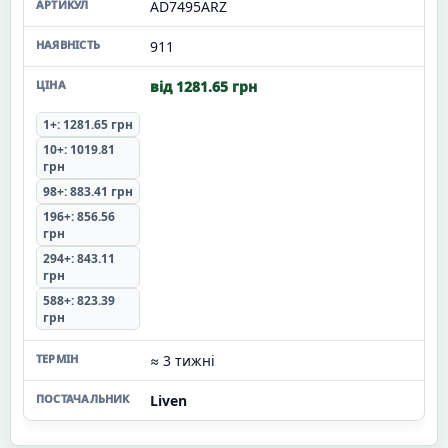
AD7495ARZ
911
від 1281.65 грн
1+: 1281.65 грн
10+: 1019.81
грн
98+: 883.41 грн
196+: 856.56
грн
294+: 843.11
грн
588+: 823.39
грн
≈ 3 тижні
Liven