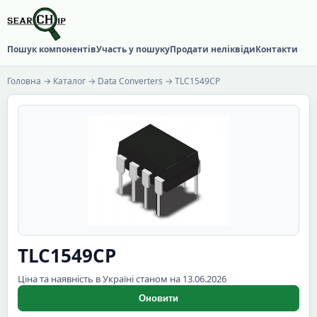
Пошук компонентів
Участь у пошуку
Продати неліквіди
Контакти
Головна
→
Каталог
→
Data Converters
→ TLC1549CP
TLC1549CP
Ціна та наявність в Україні станом на 13.06.2026
Оновити