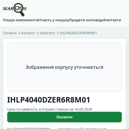
Пошук компонентів
Участь у пошуку
Продати неліквіди
Контакти
Головна
→
Каталог
→
Inductors
→ IHLP4040DZER6R8M01
Зображення корпусу уточнюється
IHLP4040DZER6R8M01
Ціна та наявність в Україні станом на 16.05.2026
Оновити