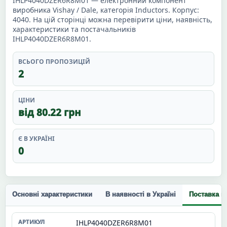
IHLP4040DZER6R8M01 — електронний компонент
виробника Vishay / Dale, категорія Inductors. Корпус:
4040. На цій сторінці можна перевірити ціни, наявність,
характеристики та постачальників
IHLP4040DZER6R8M01.
ВСЬОГО ПРОПОЗИЦІЙ
2
ЦІНИ
від 80.22 грн
Є В УКРАЇНІ
0
Основні характеристики
В наявності в Україні
Поставка п
IHLP4040DZER6R8M01