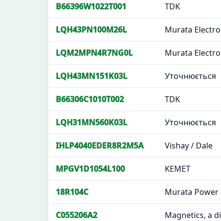
B66396W1022T001
TDK
LQH43PN100M26L
Murata Electro
LQM2MPN4R7NG0L
Murata Electro
LQH43MN151K03L
Уточнюється
B66306C1010T002
TDK
LQH31MN560K03L
Уточнюється
IHLP4040EDER8R2M5A
Vishay / Dale
MPGV1D1054L100
KEMET
18R104C
Murata Power 
C055206A2
Magnetics, a d