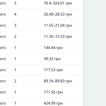
tors
3
76.4–324.01 грн
tors
4
26.49–28.53 грн
tors
3
11.55–21.04 грн
tors
2
11.35–15.53 грн
tors
1
144.44 грн
tors
1
39.32 грн
tors
1
117.53 грн
tors
2
89.16–89.83 грн
tors
1
171.56 грн
tors
1
424.99 грн