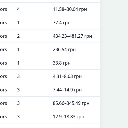
tors
4
11.58–30.04 грн
tors
1
77.4 грн
tors
2
434.23–481.27 грн
tors
1
236.54 грн
tors
1
33.8 грн
tors
3
4.31–8.63 грн
tors
3
7.44–14.9 грн
tors
3
85.66–345.49 грн
tors
3
12.9–18.83 грн