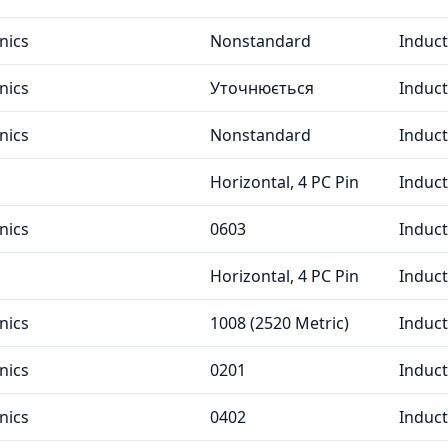
nics
Nonstandard
Induc
nics
Уточнюється
Induc
nics
Nonstandard
Induc
Horizontal, 4 PC Pin
Induc
nics
0603
Induc
Horizontal, 4 PC Pin
Induc
nics
1008 (2520 Metric)
Induc
nics
0201
Induc
nics
0402
Induc