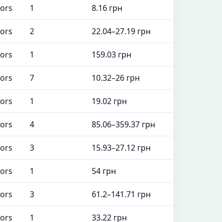
tors
1
8.16 грн
tors
2
22.04–27.19 грн
tors
1
159.03 грн
tors
7
10.32–26 грн
tors
1
19.02 грн
tors
4
85.06–359.37 грн
tors
3
15.93–27.12 грн
tors
1
54 грн
tors
3
61.2–141.71 грн
tors
1
33.22 грн