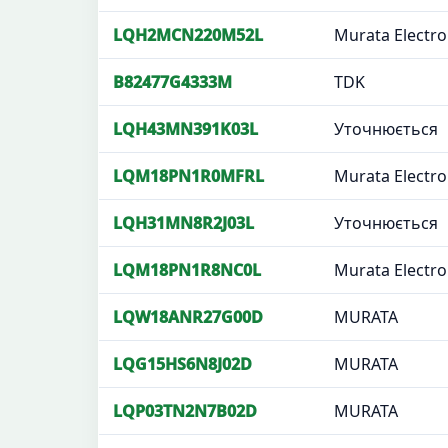
LQH2MCN220M52L
Murata Electro
B82477G4333M
TDK
LQH43MN391K03L
Уточнюється
LQM18PN1R0MFRL
Murata Electro
LQH31MN8R2J03L
Уточнюється
LQM18PN1R8NC0L
Murata Electro
LQW18ANR27G00D
MURATA
LQG15HS6N8J02D
MURATA
LQP03TN2N7B02D
MURATA