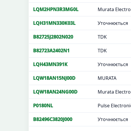
LQM2HPN3R3MG0L
Murata Electro
LQH31MN330K03L
Уточнюється
B82725J2802N020
TDK
B82723A2402N1
TDK
LQH43MN391K
Уточнюється
LQW18AN15NJ00D
MURATA
LQW18AN24NG00D
Murata Electro
P0180NL
Pulse Electroni
B82496C3820J000
Уточнюється