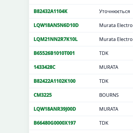
B82432A1104K
Уточнюється
LQW18AN5N6D10D
Murata Electro
LQM21NN2R7K10L
Murata Electro
B65526B1010T001
TDK
1433428C
MURATA
B82422A1102K100
TDK
CM3225
BOURNS
LQW18ANR39J00D
MURATA
B66480G0000X197
TDK