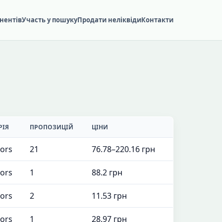
нентів
Участь у пошуку
Продати неліквіди
Контакти
РІЯ
ПРОПОЗИЦІЙ
ЦІНИ
tors
21
76.78–220.16 грн
tors
1
88.2 грн
tors
2
11.53 грн
tors
1
28.97 грн