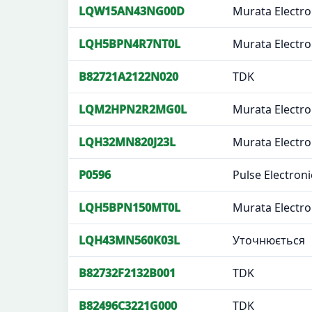
LQW15AN43NG00D
Murata Electro
LQH5BPN4R7NT0L
Murata Electro
B82721A2122N020
TDK
LQM2HPN2R2MG0L
Murata Electro
LQH32MN820J23L
Murata Electro
P0596
Pulse Electroni
LQH5BPN150MT0L
Murata Electro
LQH43MN560K03L
Уточнюється
B82732F2132B001
TDK
B82496C3221G000
TDK