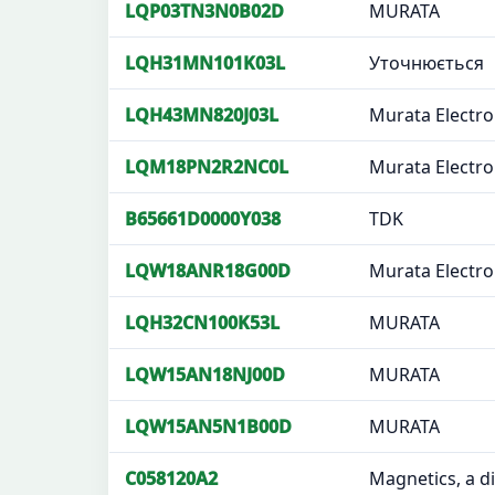
LQP03TN3N0B02D
MURATA
LQH31MN101K03L
Уточнюється
LQH43MN820J03L
Murata Electro
LQM18PN2R2NC0L
Murata Electro
B65661D0000Y038
TDK
LQW18ANR18G00D
Murata Electro
LQH32CN100K53L
MURATA
LQW15AN18NJ00D
MURATA
LQW15AN5N1B00D
MURATA
C058120A2
Magnetics, a d