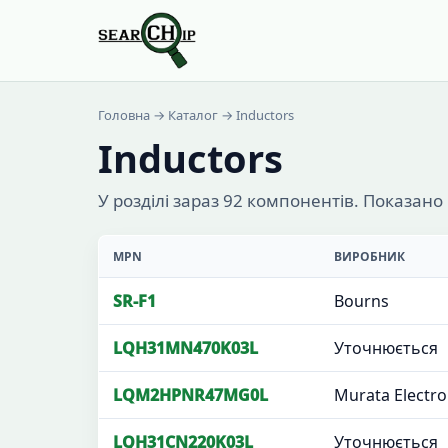
Головна
→
Каталог
→ Inductors
Inductors
У розділі зараз 92 компонентів. Показано
MPN
ВИРОБНИК
SR-F1
Bourns
LQH31MN470K03L
Уточнюється
LQM2HPNR47MG0L
Murata Electro
LQH31CN220K03L
Уточнюється