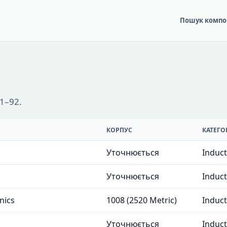
Пошук компо
 1–92.
КОРПУС
КАТЕГО
Уточнюється
Induc
Уточнюється
Induc
nics
1008 (2520 Metric)
Induc
Уточнюється
Induc