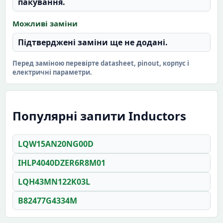
пакування.
Можливі заміни
Підтверджені заміни ще не додані.
Перед заміною перевірте datasheet, pinout, корпус і
електричні параметри.
Популярні запити Inductors
LQW15AN20NG00D
IHLP4040DZER6R8M01
LQH43MN122K03L
B82477G4334M