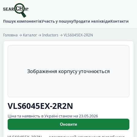
Пошук компонентів
Участь у пошуку
Продати неліквіди
Контакти
Головна
→
Каталог
→
Inductors
→ VLS6045EX-2R2N
Зображення корпусу уточнюється
VLS6045EX-2R2N
Ціна та наявність в Україні станом на 23.05.2026
Оновити