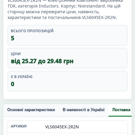
VLS6045EX-2R2N — електронний компонент виробника
TDK, категорія Inductors. Корпус: Nonstandard. На цій
сторінці можна перевірити ціни, наявність,
характеристики та постачальників VLS6045EX-2R2N.
ВСЬОГО ПРОПОЗИЦІЙ
5
ЦІНИ
від 25.27 до 29.48 грн
Є В УКРАЇНІ
0
Основні характеристики
В наявності в Україні
Поставка п
VLS6045EX-2R2N