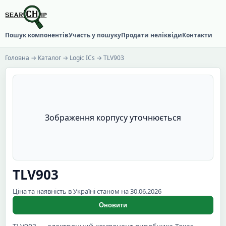
Пошук компонентів
Участь у пошуку
Продати неліквіди
Контакти
Головна
→
Каталог
→
Logic ICs
→ TLV903
Зображення корпусу уточнюється
TLV903
Ціна та наявність в Україні станом на 30.06.2026
Оновити