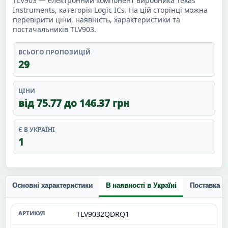
TLV903 — електронний компонент виробника Texas
Instruments, категорія Logic ICs. На цій сторінці можна
перевірити ціни, наявність, характеристики та
постачальників TLV903.
ВСЬОГО ПРОПОЗИЦІЙ
29
ЦІНИ
від 75.77 до 146.37 грн
Є В УКРАЇНІ
1
Основні характеристики
В наявності в Україні
Поставка п
TLV9032QDRQ1