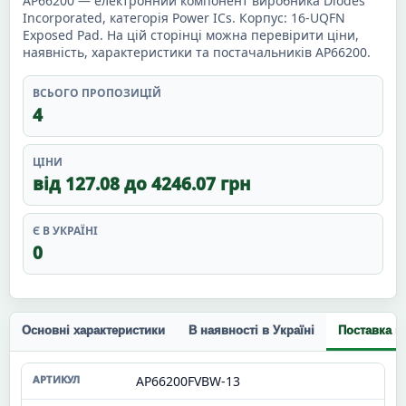
AP66200 — електронний компонент виробника Diodes
Incorporated, категорія Power ICs. Корпус: 16-UQFN
Exposed Pad. На цій сторінці можна перевірити ціни,
наявність, характеристики та постачальників AP66200.
ВСЬОГО ПРОПОЗИЦІЙ
4
ЦІНИ
від 127.08 до 4246.07 грн
Є В УКРАЇНІ
0
Основні характеристики
В наявності в Україні
Поставка п
AP66200FVBW-13