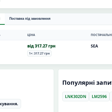
і
Поставка під замовлення
Ь
ЦІНА
ПОСТАЧАЛЬН
від 317.27 грн
SEA
1+: 317.27 грн
Популярні запи
LNK302DN
LM2596
кування.