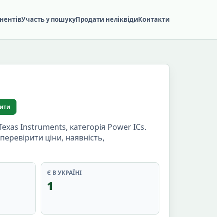
нентів
Участь у пошуку
Продати неліквіди
Контакти
ити
as Instruments, категорія Power ICs.
перевірити ціни, наявність,
Є В УКРАЇНІ
1