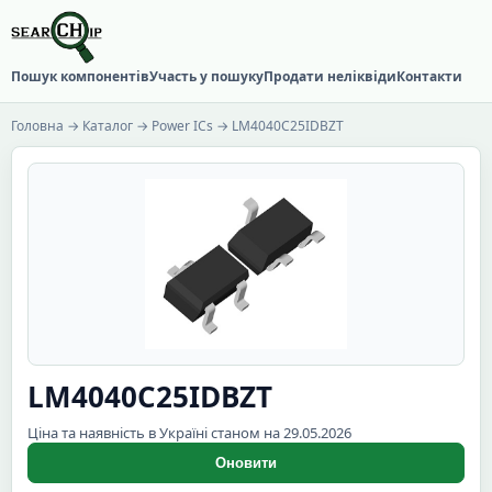
Пошук компонентів
Участь у пошуку
Продати неліквіди
Контакти
Головна
→
Каталог
→
Power ICs
→ LM4040C25IDBZT
LM4040C25IDBZT
Ціна та наявність в Україні станом на 29.05.2026
Оновити