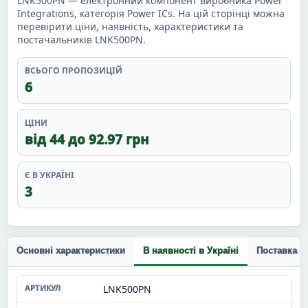
LNK500PN — електронний компонент виробника Power
Integrations, категорія Power ICs. На цій сторінці можна
перевірити ціни, наявність, характеристики та
постачальників LNK500PN.
ВСЬОГО ПРОПОЗИЦІЙ
6
ЦІНИ
від 44 до 92.97 грн
Є В УКРАЇНІ
3
Основні характеристики
В наявності в Україні
Поставка п
LNK500PN