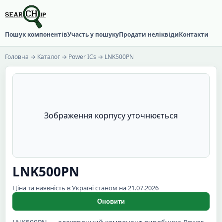
Пошук компонентів
Участь у пошуку
Продати неліквіди
Контакти
Головна
→
Каталог
→
Power ICs
→ LNK500PN
Зображення корпусу уточнюється
LNK500PN
Ціна та наявність в Україні станом на 21.07.2026
Оновити