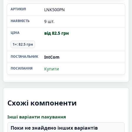
LNK500PN
9 шт.
від 82.5 грн
1+: 82.5 грн
IntCom
Купити
Схожі компоненти
Інші варіанти пакування
Поки не знайдено інших варіантів