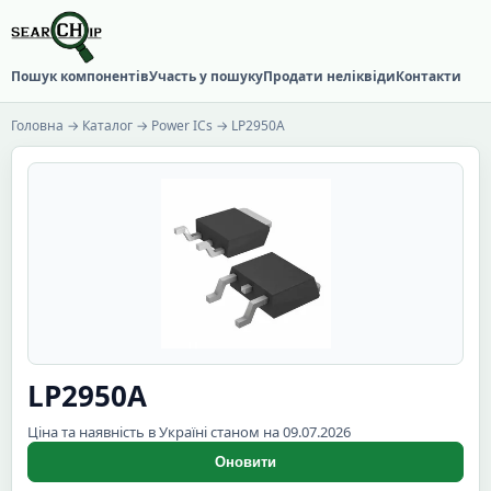
Пошук компонентів
Участь у пошуку
Продати неліквіди
Контакти
Головна
→
Каталог
→
Power ICs
→ LP2950A
LP2950A
Ціна та наявність в Україні станом на 09.07.2026
Оновити