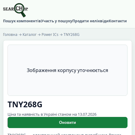
Пошук компонентів
Участь у пошуку
Продати неліквіди
Контакти
Головна
→
Каталог
→
Power ICs
→ TNY268G
Зображення корпусу уточнюється
TNY268G
Ціна та наявність в Україні станом на 13.07.2026
Оновити