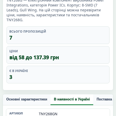
TNY268G — електронний компонент виробника Power
Integrations, категорія Power ICs. Корпус: 8-SMD (7
Leads), Gull Wing. На цій сторінці можна перевірити
ціни, наявність, характеристики та постачальників
TNY268G.
ВСЬОГО ПРОПОЗИЦІЙ
7
ЦІНИ
від 58 до 137.39 грн
Є В УКРАЇНІ
3
Основні характеристики
В наявності в Україні
Поставка п
TNY268GN