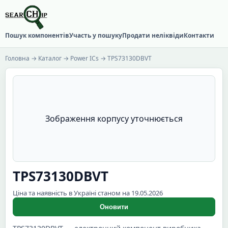
Пошук компонентів
Участь у пошуку
Продати неліквіди
Контакти
Головна
→
Каталог
→
Power ICs
→ TPS73130DBVT
Зображення корпусу уточнюється
TPS73130DBVT
Ціна та наявність в Україні станом на 19.05.2026
Оновити