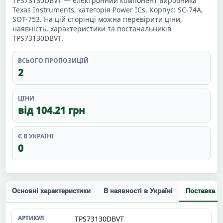
TPS73130DBVT — електронний компонент виробника
Texas Instruments, категорія Power ICs. Корпус: SC-74A,
SOT-753. На цій сторінці можна перевірити ціни,
наявність, характеристики та постачальників
TPS73130DBVT.
ВСЬОГО ПРОПОЗИЦІЙ
2
ЦІНИ
від 104.21 грн
Є В УКРАЇНІ
0
Основні характеристики
В наявності в Україні
Поставка п
TPS73130DBVT