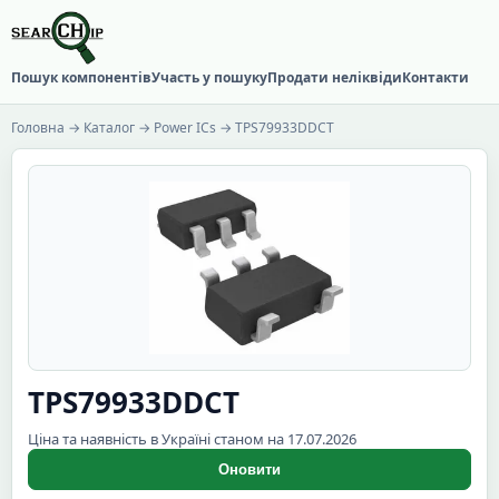
Пошук компонентів
Участь у пошуку
Продати неліквіди
Контакти
Головна
→
Каталог
→
Power ICs
→ TPS79933DDCT
TPS79933DDCT
Ціна та наявність в Україні станом на 17.07.2026
Оновити