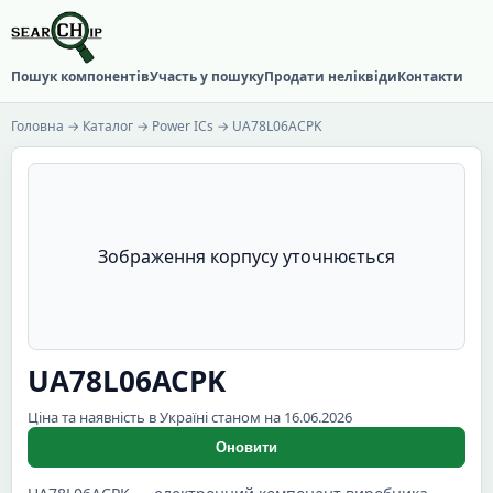
Пошук компонентів
Участь у пошуку
Продати неліквіди
Контакти
Головна
→
Каталог
→
Power ICs
→ UA78L06ACPK
Зображення корпусу уточнюється
UA78L06ACPK
Ціна та наявність в Україні станом на 16.06.2026
Оновити