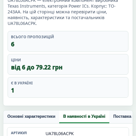
UA78L06ACPK — електронний компонент виробника
Texas Instruments, категорія Power ICs. Корпус: TO-
243AA. На цій сторінці можна перевірити ціни,
наявність, характеристики та постачальників
UA78L06ACPK.
ВСЬОГО ПРОПОЗИЦІЙ
6
ЦІНИ
від 6 до 79.22 грн
Є В УКРАЇНІ
1
Основні характеристики
В наявності в Україні
Поставка п
UA78L06ACPK