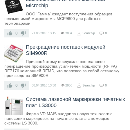
Microchip
ООО 'Гамма' ожидает поступления образцов
незаменимой микросхемы MCP9600 для работы с
термопарами
0
21.06.2016
13:15
3034
Searchip
0
Прекращение поставок модулей
SIM900R
Причиной этому послужило внеплановое
прекращение производства усилителей мощности (RF PA)
RF7176 компанией RFMD, что повлекло за собой остановку
производства SIM900R.
0
08.04.2016
13:30
2956
Searchip
0
Система лазерной маркировки печатных
плат LS3000
Фирма VD MAIS внедрила новую технологию
нанесения маркировок на печатные платы с помощью
системы LS 3000.