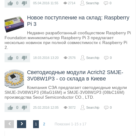
0
05.04.2016
11:55
2714
Searchip
0
Новое поступление на склад: Raspberry
Pi 3
Недавно разработанный сообществом Raspberry Pi
Foundation миникомпьютер Raspberry Pi 3 предлагает
несколько новинок при полной совместимости с Raspberry Pi
2.
0
18.03.2016
13:20
2576
Searchip
0
Светодиодные модули Acrich2 SMJE-
3V08W1P3 - со склада в Киеве
Компания СЭА предлагает светодиодные модули
SMJE-3V08W1P3 (08aG16M) и SMJE-3V08W1P3 (08bC16M)
производства Seoul Semiconductor CO., LTD.
0
25.02.2016
12:05
3072
Searchip
0
1
2
Показані 1-15 з 17