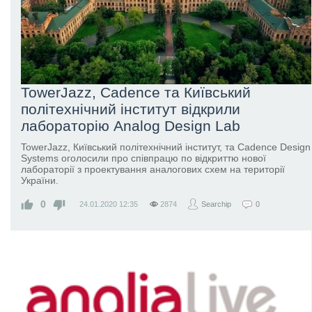
TowerJazz, Cadence та Київський
політехнічний інститут відкрили
лабораторію Analog Design Lab
​TowerJazz, Київський політехнічний інститут, та Cadence Design
Systems оголосили про співпрацю по відкриттю нової
лабораторії з проектування аналогових схем на території
України.
0
24.01.2020
12:35
2874
Searchip
0