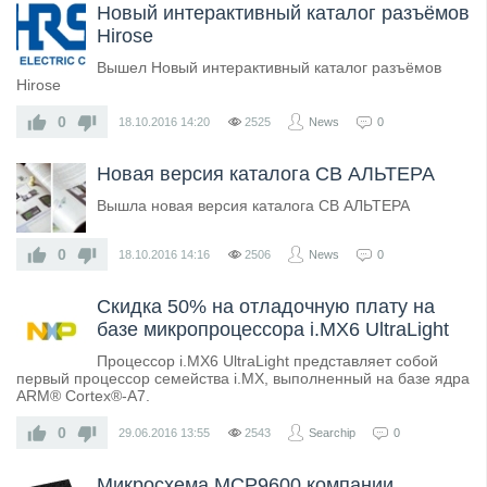
Новый интерактивный каталог разъёмов
Hirose
Вышел Новый интерактивный каталог разъёмов
Hirose
0
18.10.2016
14:20
2525
News
0
Новая версия каталога СВ АЛЬТЕРА
Вышла новая версия каталога СВ АЛЬТЕРА
0
18.10.2016
14:16
2506
News
0
Скидка 50% на отладочную плату на
базе микропроцессора i.MX6 UltraLight
Процессор i.MX6 UltraLight представляет собой
первый процессор семейства i.MX, выполненный на базе ядра
ARM® Cortex®-A7.
0
29.06.2016
13:55
2543
Searchip
0
Микросхема MCP9600 компании