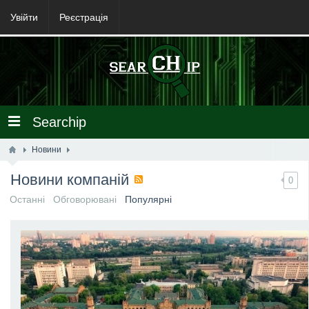
Увійти
Реєстрація
Searchip
Новини
Новини компаній
0
Останні
Обговорювані
Популярні