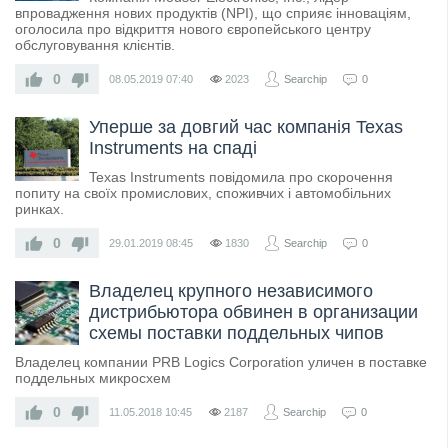
впровадження нових продуктів (NPI), що сприяє інноваціям,
оголосила про відкриття нового європейського центру
обслуговування клієнтів.
0
08.05.2019
07:40
2023
Searchip
0
Уперше за довгий час компанія Texas
Instruments на спаді
Texas Instruments повідомила про скорочення
попиту на своїх промислових, споживчих і автомобільних
ринках.
0
29.01.2019
08:45
1830
Searchip
0
Владелец крупного независимого
дистрибьютора обвинен в организации
схемы поставки поддельных чипов
Владелец компании PRB Logics Corporation уличен в поставке
поддельных микросхем
0
11.05.2018
10:45
2187
Searchip
0