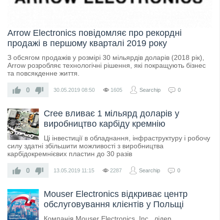
Arrow Electronics повідомляє про рекордні
продажі в першому кварталі 2019 року
З обсягом продажів у розмірі 30 мільярдів доларів (2018 рік),
Arrow розробляє технологічні рішення, які покращують бізнес
та повсякденне життя.
0
30.05.2019
08:50
1605
Searchip
0
Cree вливає 1 мільярд доларів у
виробництво карбіду кремнію
Ці інвестиції в обладнання, інфраструктуру і робочу
силу здатні збільшити можливості з виробництва
карбідокремнієвих пластин до 30 разів
0
13.05.2019
11:15
2287
Searchip
0
Mouser Electronics відкриває центр
обслуговування клієнтів у Польщі
Компанія Mouser Electronics, Inc., лідер